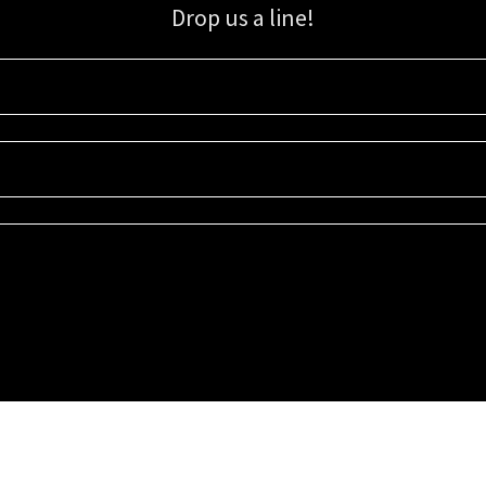
Drop us a line!
Sign up for our email list for updates, promotions, and more.