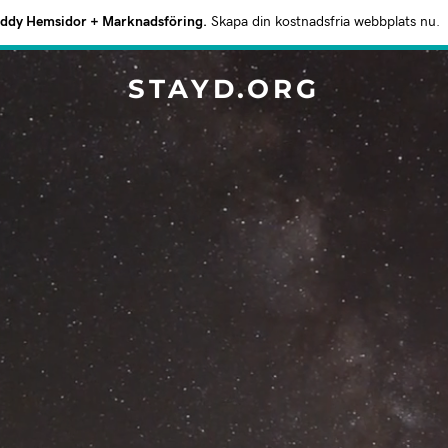
dy Hemsidor + Marknadsföring.
Skapa din kostnadsfria webbplats nu.
STAYD.ORG