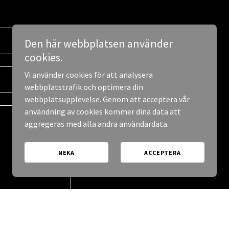
Den här webbplatsen använder
cookies.
Vi använder cookies för att analysera
webbplatstrafik och optimera din
webbplatsupplevelse. Genom att acceptera vår
användning av cookies kommer dina data att
aggregeras med alla andra användardata.
NEKA
ACCEPTERA