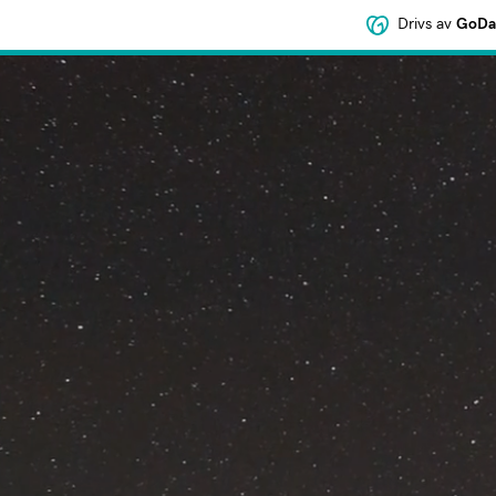
Drivs av
GoDad